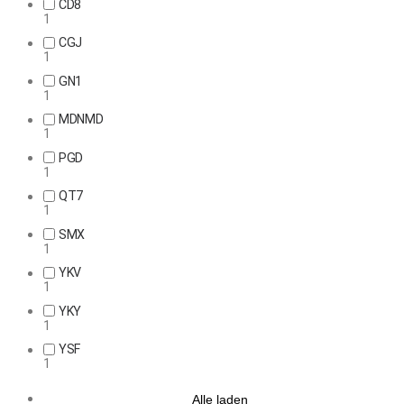
CD8
1
CGJ
1
GN1
1
MDNMD
1
PGD
1
QT7
1
SMX
1
YKV
1
YKY
1
YSF
1
Alle laden