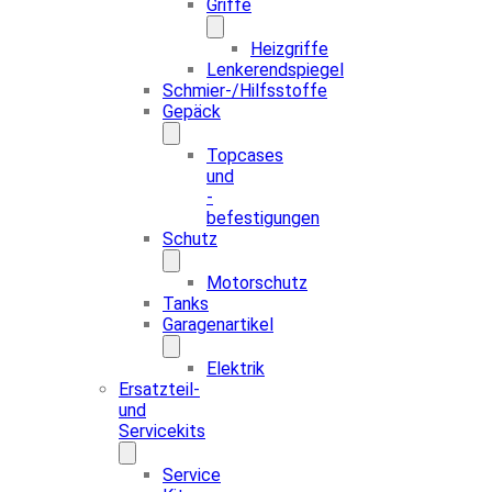
Griffe
Heizgriffe
Lenkerendspiegel
Schmier-/Hilfsstoffe
Gepäck
Topcases
und
-
befestigungen
Schutz
Motorschutz
Tanks
Garagenartikel
Elektrik
Ersatzteil-
und
Servicekits
Service